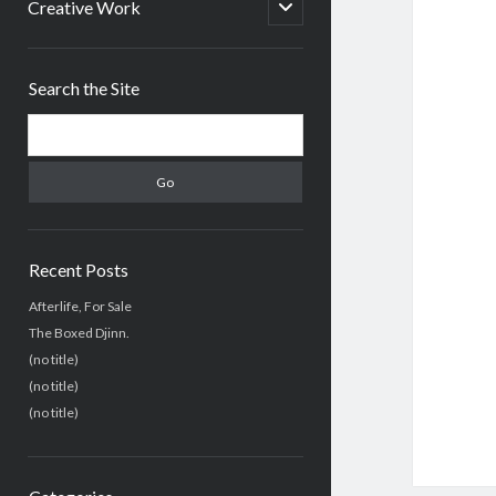
menu
open
Creative Work
child
menu
Sidebar
Search the Site
Search
Recent Posts
Afterlife, For Sale
The Boxed Djinn.
(no title)
(no title)
(no title)