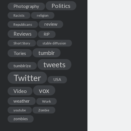
Politics
Photography
Racists
religion
review
Republicans
Reviews
RIP
Short Story
stable diffusion
tumblr
Tories
tweets
tumblrize
Twitter
USA
vox
Video
weather
Work
youtube
Zombie
zombies