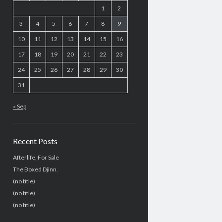
1
2
3
4
5
6
7
8
9
10
11
12
13
14
15
16
17
18
19
20
21
22
23
24
25
26
27
28
29
30
31
« Sep
Recent Posts
Afterlife, For Sale
The Boxed Djinn.
(no title)
(no title)
(no title)