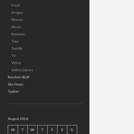
Food
Images
Movies
Music
Reviews
Toys
Tumblr
TV
Video
Video Games
Random Stuff
Site News
Twitter
August 2026
M
T
W
T
F
S
S