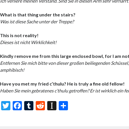
Ich verliere meinen Verstand. Sind Sie in diesen Arm sehr vernarrt
What is that thing under the stairs?
Was ist diese Sache unter der Treppe?
This is not reality!
Dieses ist nicht Wirklichkeit!
Kindly remove me from this large enclosed bowl, for I am no
Entfernen Sie mich bitte von dieser großen beiliegenden Schüssel,
amphibisch!
Have you met my fried c’thulu? He is truly a fine old fellow!
Haben Sie mein gebratenes c’thulu getroffen? Er ist wirklich ein fe
T
F
T
R
In
S
w
ac
u
e
st
h
itt
e
m
d
a
ar