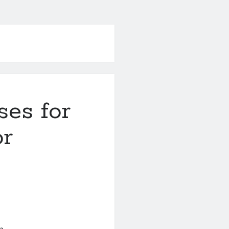
ses for
or